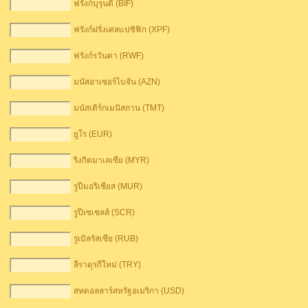
ฟรังก์บุรุนดี (BIF)
ฟรังก์ฝรั่งเศสแปซิฟิก (XPF)
ฟรังก์รวันดา (RWF)
มนัสอาเซอร์ไบจัน (AZN)
มนัสเติร์กเมนิสถาน (TMT)
ยูโร (EUR)
ริงกิตมาเลเซีย (MYR)
รูปีมอริเชียส (MUR)
รูปีเซเชลส์ (SCR)
รูเบิลรัสเซีย (RUB)
ลีราตุรกีใหม่ (TRY)
สหดอลลาร์สหรัฐอเมริกา (USD)