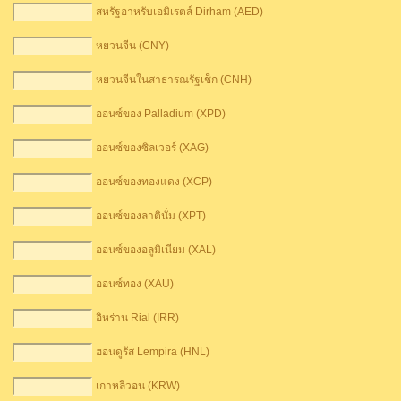
สหรัฐอาหรับเอมิเรตส์ Dirham (AED)
หยวนจีน (CNY)
หยวนจีนในสาธารณรัฐเช็ก (CNH)
ออนซ์ของ Palladium (XPD)
ออนซ์ของซิลเวอร์ (XAG)
ออนซ์ของทองแดง (XCP)
ออนซ์ของลาตินั่ม (XPT)
ออนซ์ของอลูมิเนียม (XAL)
ออนซ์ทอง (XAU)
อิหร่าน Rial (IRR)
ฮอนดูรัส Lempira (HNL)
เกาหลีวอน (KRW)