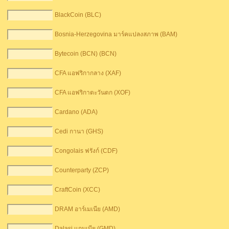
BlackCoin (BLC)
Bosnia-Herzegovina มาร์คแปลงสภาพ (BAM)
Bytecoin (BCN) (BCN)
CFA แอฟริกากลาง (XAF)
CFA แอฟริกาตะวันตก (XOF)
Cardano (ADA)
Cedi กานา (GHS)
Congolais ฟรังก์ (CDF)
Counterparty (ZCP)
CraftCoin (XCC)
DRAM อาร์เมเนีย (AMD)
Dalasi แกมเบีย (GMD)