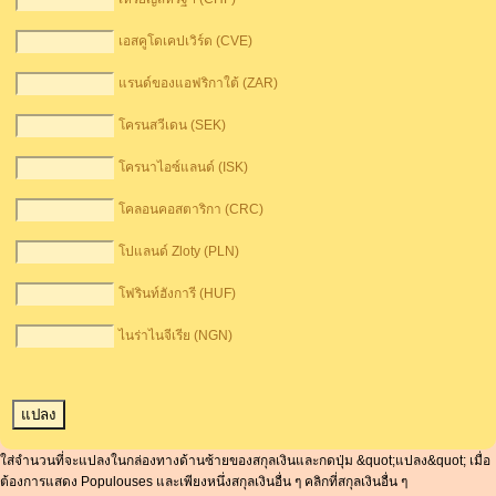
เอสคูโดเคปเวิร์ด (CVE)
แรนด์ของแอฟริกาใต้ (ZAR)
โครนสวีเดน (SEK)
โครนาไอซ์แลนด์ (ISK)
โคลอนคอสตาริกา (CRC)
โปแลนด์ Zloty (PLN)
โฟรินท์ฮังการี (HUF)
ไนร่าไนจีเรีย (NGN)
ใส่จำนวนที่จะแปลงในกล่องทางด้านซ้ายของสกุลเงินและกดปุ่ม &quot;แปลง&quot; เมื่อ
ต้องการแสดง Populouses และเพียงหนึ่งสกุลเงินอื่น ๆ คลิกที่สกุลเงินอื่น ๆ