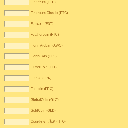
Ethereum (ETH)
Ethereum Classic (ETC)
Fastcoin (FST)
Feathercoin (FTC)
Florin Aruban (AWG)
FlorinCoin (FLO)
FlutterCoin (FLT)
Franko (FRK)
Freicoin (FRC)
GlobalCoin (GLC)
GoldCoin (GLD)
Gourde ชาวไฮติ (HTG)