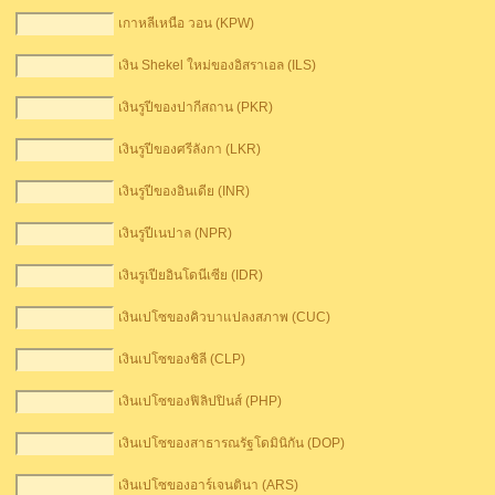
เกาหลีเหนือ วอน (KPW)
เงิน Shekel ใหม่ของอิสราเอล (ILS)
เงินรูปีของปากีสถาน (PKR)
เงินรูปีของศรีลังกา (LKR)
เงินรูปีของอินเดีย (INR)
เงินรูปีเนปาล (NPR)
เงินรูเปียอินโดนีเซีย (IDR)
เงินเปโซของคิวบาแปลงสภาพ (CUC)
เงินเปโซของชิลี (CLP)
เงินเปโซของฟิลิปปินส์ (PHP)
เงินเปโซของสาธารณรัฐโดมินิกัน (DOP)
เงินเปโซของอาร์เจนตินา (ARS)