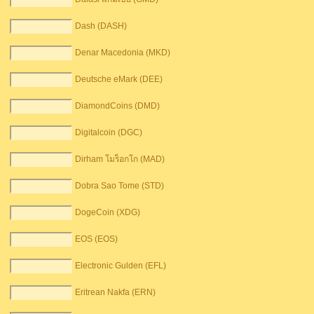
Dash (DASH)
Denar Macedonia (MKD)
Deutsche eMark (DEE)
DiamondCoins (DMD)
Digitalcoin (DGC)
Dirham โมร็อกโก (MAD)
Dobra Sao Tome (STD)
DogeCoin (XDG)
EOS (EOS)
Electronic Gulden (EFL)
Eritrean Nakfa (ERN)