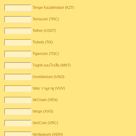
Tenge Kazakhstani (KZT)
Terracoin (TRC)
Tether (USDT)
Tickets (TIX)
Tigercoin (TGC)
Tugrik มองโกเลีย (MNT)
Unobtanium (UNO)
Vatu วานูอาตู (VUV)
VeChain (VEN)
Verge (XVG)
VeriCoin (VRC)
Veritaseum (VERI)