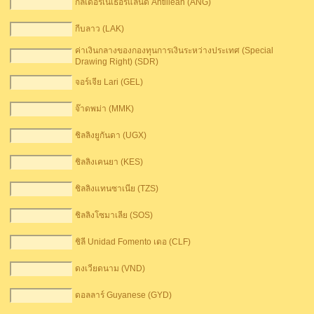
กิลเดอร์เนเธอร์แลนด์ Antillean (ANG)
กีบลาว (LAK)
ค่าเงินกลางของกองทุนการเงินระหว่างประเทศ (Special
Drawing Right) (SDR)
จอร์เจีย Lari (GEL)
จ๊าดพม่า (MMK)
ชิลลิงยูกันดา (UGX)
ชิลลิงเคนยา (KES)
ชิลลิงแทนซาเนีย (TZS)
ชิลลิงโซมาเลีย (SOS)
ชิลี Unidad Fomento เดอ (CLF)
ดงเวียดนาม (VND)
ดอลลาร์ G​​uyanese (GYD)