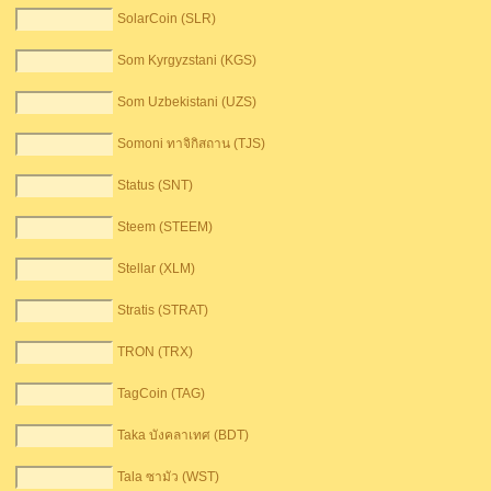
SolarCoin (SLR)
Som Kyrgyzstani (KGS)
Som Uzbekistani (UZS)
Somoni ทาจิกิสถาน (TJS)
Status (SNT)
Steem (STEEM)
Stellar (XLM)
Stratis (STRAT)
TRON (TRX)
TagCoin (TAG)
Taka บังคลาเทศ (BDT)
Tala ซามัว (WST)