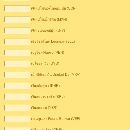
เงินเปโซของโคลอมเบีย (COP)
เงินเปโซเม็กซิกัน (MXN)
เงินเยนของญี่ปุ่น (JPY)
เซียร์ราลีโอน Leonean (SLL)
เปรูโซล Nuevo (PEN)
เปโซอุรุกวัย (UYU)
เม็กซิกันผกผัน Unidad De (MXV)
เรียลกัมพูชา (KHR)
เรียลของบราซิล (BRL)
เรียลเยเมน (YER)
เวเนซุเอลา Fuerte Bolivar (VEF)
เหรียญสหรัฐฯ (CHF)