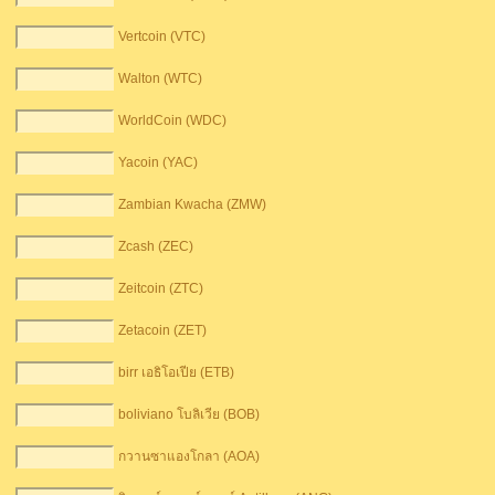
Vertcoin (VTC)
Walton (WTC)
WorldCoin (WDC)
Yacoin (YAC)
Zambian Kwacha (ZMW)
Zcash (ZEC)
Zeitcoin (ZTC)
Zetacoin (ZET)
birr เอธิโอเปีย (ETB)
boliviano โบลิเวีย (BOB)
กวานซาแองโกลา (AOA)