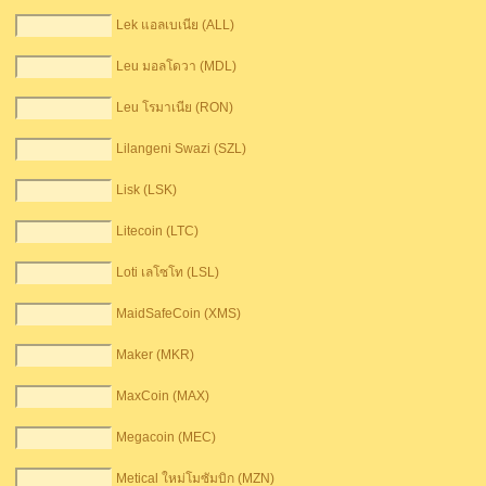
Lek แอลเบเนีย (ALL)
Leu มอลโดวา (MDL)
Leu โรมาเนีย (RON)
Lilangeni Swazi (SZL)
Lisk (LSK)
Litecoin (LTC)
Loti เลโซโท (LSL)
MaidSafeCoin (XMS)
Maker (MKR)
MaxCoin (MAX)
Megacoin (MEC)
Metical ใหม่โมซัมบิก (MZN)