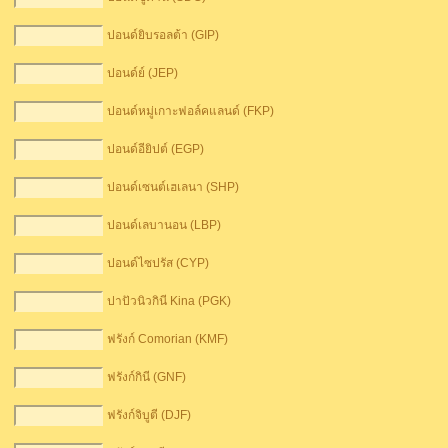
ปอนด์ยิบรอลต้า (GIP)
ปอนด์ย์ (JEP)
ปอนด์หมู่เกาะฟอล์คแลนด์ (FKP)
ปอนด์อียิปต์ (EGP)
ปอนด์เซนต์เฮเลนา (SHP)
ปอนด์เลบานอน (LBP)
ปอนด์ไซปรัส (CYP)
ปาปัวนิวกินี Kina (PGK)
ฟรังก์ Comorian (KMF)
ฟรังก์กินี (GNF)
ฟรังก์จิบูตี (DJF)