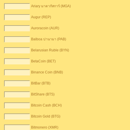
Ariary มาดากัสการ์ (MGA)
Augur (REP)
Auroracoin (AUR)
Balboa ปานามา (PAB)
Belarusian Ruble (BYN)
BetaCoin (BET)
Binance Coin (BNB)
BitBar (BTB)
BitShare (BTS)
Bitcoin Cash (BCH)
Bitcoin Gold (BTG)
Bitmonero (XMR)