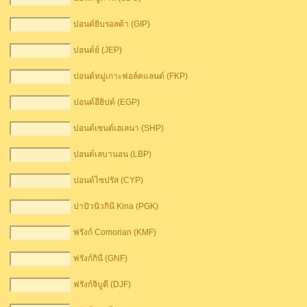
ปอนด์ยิบรอลต้า (GIP)
ปอนด์ย์ (JEP)
ปอนด์หมู่เกาะฟอล์คแลนด์ (FKP)
ปอนด์อียิปต์ (EGP)
ปอนด์เซนต์เฮเลนา (SHP)
ปอนด์เลบานอน (LBP)
ปอนด์ไซปรัส (CYP)
ปาปัวนิวกินี Kina (PGK)
ฟรังก์ Comorian (KMF)
ฟรังก์กินี (GNF)
ฟรังก์จิบูตี (DJF)