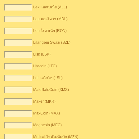
Lek แอลเบเนีย (ALL)
Leu มอลโดวา (MDL)
Leu โรมาเนีย (RON)
Lilangeni Swazi (SZL)
Lisk (LSK)
Litecoin (LTC)
Loti เลโซโท (LSL)
MaidSafeCoin (XMS)
Maker (MKR)
MaxCoin (MAX)
Megacoin (MEC)
Metical ใหม่โมซัมบิก (MZN)