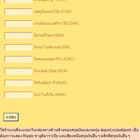
เอสคูโดเคปเวิร์ด (CVE)
แรนด์ของแอฟริกาใต้ (ZAR)
โครนสวีเดน (SEK)
โครนาไอซ์แลนด์ (ISK)
โคลอนคอสตาริกา (CRC)
โปแลนด์ Zloty (PLN)
โฟรินท์ฮังการี (HUF)
ไนร่าไนจีเรีย (NGN)
ใส่จำนวนที่จะแปลงในกล่องทางด้านซ้ายของสกุลเงินและกดปุ่ม &quot;แปลง&quot; เมื่อ
ต้องการแสดง Riyals ซาอุดิอาราเบีย และเพียงหนึ่งสกุลเงินอื่น ๆ คลิกที่สกุลเงินอื่น ๆ