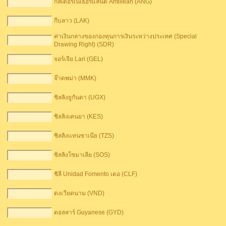
กิลเดอร์เนเธอร์แลนด์ Antillean (ANG)
กีบลาว (LAK)
ค่าเงินกลางของกองทุนการเงินระหว่างประเทศ (Special
Drawing Right) (SDR)
จอร์เจีย Lari (GEL)
จ๊าดพม่า (MMK)
ชิลลิงยูกันดา (UGX)
ชิลลิงเคนยา (KES)
ชิลลิงแทนซาเนีย (TZS)
ชิลลิงโซมาเลีย (SOS)
ชิลี Unidad Fomento เดอ (CLF)
ดงเวียดนาม (VND)
ดอลลาร์ G​​uyanese (GYD)