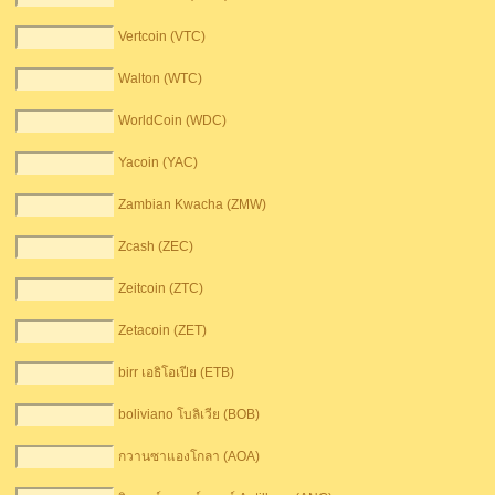
Vertcoin (VTC)
Walton (WTC)
WorldCoin (WDC)
Yacoin (YAC)
Zambian Kwacha (ZMW)
Zcash (ZEC)
Zeitcoin (ZTC)
Zetacoin (ZET)
birr เอธิโอเปีย (ETB)
boliviano โบลิเวีย (BOB)
กวานซาแองโกลา (AOA)