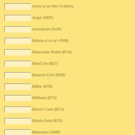
Ariary มาดากัสการ์ (MGA)
Augur (REP)
Auroracoin (AUR)
Balboa ปานามา (PAB)
Belarusian Ruble (BYN)
BetaCoin (BET)
Binance Coin (BNB)
BitBar (BTB)
BitShare (BTS)
Bitcoin Cash (BCH)
Bitcoin Gold (BTG)
Bitmonero (XMR)