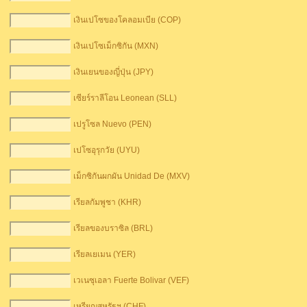
เงินเปโซของโคลอมเบีย (COP)
เงินเปโซเม็กซิกัน (MXN)
เงินเยนของญี่ปุ่น (JPY)
เซียร์ราลีโอน Leonean (SLL)
เปรูโซล Nuevo (PEN)
เปโซอุรุกวัย (UYU)
เม็กซิกันผกผัน Unidad De (MXV)
เรียลกัมพูชา (KHR)
เรียลของบราซิล (BRL)
เรียลเยเมน (YER)
เวเนซุเอลา Fuerte Bolivar (VEF)
เหรียญสหรัฐฯ (CHF)