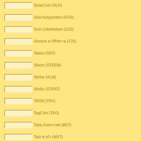
SolarCoin (SLR)
Som Kyrgyzstani (KGS)
Som Uzbekistani (UZS)
Somoni ทาจิกิสถาน (TJS)
Status (SNT)
Steem (STEEM)
Stellar (XLM)
Stratis (STRAT)
TRON (TRX)
TagCoin (TAG)
Taka บังคลาเทศ (BDT)
Tala ซามัว (WST)