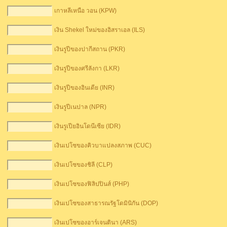
เกาหลีเหนือ วอน (KPW)
เงิน Shekel ใหม่ของอิสราเอล (ILS)
เงินรูปีของปากีสถาน (PKR)
เงินรูปีของศรีลังกา (LKR)
เงินรูปีของอินเดีย (INR)
เงินรูปีเนปาล (NPR)
เงินรูเปียอินโดนีเซีย (IDR)
เงินเปโซของคิวบาแปลงสภาพ (CUC)
เงินเปโซของชิลี (CLP)
เงินเปโซของฟิลิปปินส์ (PHP)
เงินเปโซของสาธารณรัฐโดมินิกัน (DOP)
เงินเปโซของอาร์เจนตินา (ARS)