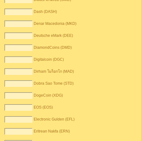
Dash (DASH)
Denar Macedonia (MKD)
Deutsche eMark (DEE)
DiamondCoins (DMD)
Digitalcoin (DGC)
Dirham โมร็อกโก (MAD)
Dobra Sao Tome (STD)
DogeCoin (XDG)
EOS (EOS)
Electronic Gulden (EFL)
Eritrean Nakfa (ERN)