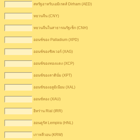
สหรัฐอาหรับเอมิเรตส์ Dirham (AED)
หยวนจีน (CNY)
หยวนจีนในสาธารณรัฐเช็ก (CNH)
ออนซ์ของ Palladium (XPD)
ออนซ์ของซิลเวอร์ (XAG)
ออนซ์ของทองแดง (XCP)
ออนซ์ของลาตินั่ม (XPT)
ออนซ์ของอลูมิเนียม (XAL)
ออนซ์ทอง (XAU)
อิหร่าน Rial (IRR)
ฮอนดูรัส Lempira (HNL)
เกาหลีวอน (KRW)