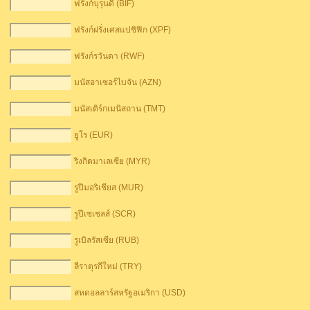
ฟรังก์บุรุนดี (BIF)
ฟรังก์ฝรั่งเศสแปซิฟิก (XPF)
ฟรังก์รวันดา (RWF)
มนัสอาเซอร์ไบจัน (AZN)
มนัสเติร์กเมนิสถาน (TMT)
ยูโร (EUR)
ริงกิตมาเลเซีย (MYR)
รูปีมอริเชียส (MUR)
รูปีเซเชลส์ (SCR)
รูเบิลรัสเซีย (RUB)
ลีราตุรกีใหม่ (TRY)
สหดอลลาร์สหรัฐอเมริกา (USD)