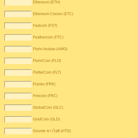
Ethereum (ETH)
Ethereum Classic (ETC)
Fastcoin (FST)
Feathercoin (FTC)
Florin Aruban (AWG)
FlorinCoin (FLO)
FlutterCoin (FLT)
Franko (FRK)
Freicoin (FRC)
GlobalCoin (GLC)
GoldCoin (GLD)
Gourde ชาวไฮติ (HTG)