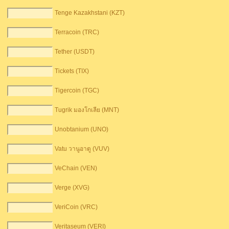
Tenge Kazakhstani (KZT)
Terracoin (TRC)
Tether (USDT)
Tickets (TIX)
Tigercoin (TGC)
Tugrik มองโกเลีย (MNT)
Unobtanium (UNO)
Vatu วานูอาตู (VUV)
VeChain (VEN)
Verge (XVG)
VeriCoin (VRC)
Veritaseum (VERI)