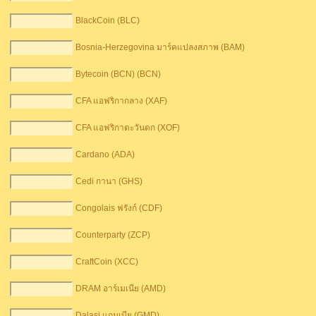
BlackCoin (BLC)
Bosnia-Herzegovina มาร์คแปลงสภาพ (BAM)
Bytecoin (BCN) (BCN)
CFA แอฟริกากลาง (XAF)
CFA แอฟริกาตะวันตก (XOF)
Cardano (ADA)
Cedi กานา (GHS)
Congolais ฟรังก์ (CDF)
Counterparty (ZCP)
CraftCoin (XCC)
DRAM อาร์เมเนีย (AMD)
Dalasi แกมเบีย (GMD)