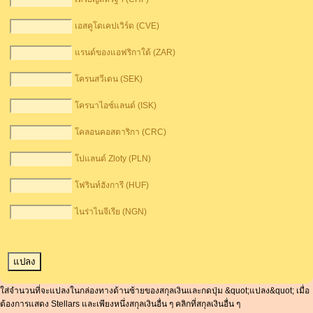
เอสคูโดเคปเวิร์ด (CVE)
แรนด์ของแอฟริกาใต้ (ZAR)
โครนสวีเดน (SEK)
โครนาไอซ์แลนด์ (ISK)
โคลอนคอสตาริกา (CRC)
โปแลนด์ Zloty (PLN)
โฟรินท์ฮังการี (HUF)
ไนร่าไนจีเรีย (NGN)
ใส่จำนวนที่จะแปลงในกล่องทางด้านซ้ายของสกุลเงินและกดปุ่ม &quot;แปลง&quot; เมื่อ
ต้องการแสดง Stellars และเพียงหนึ่งสกุลเงินอื่น ๆ คลิกที่สกุลเงินอื่น ๆ