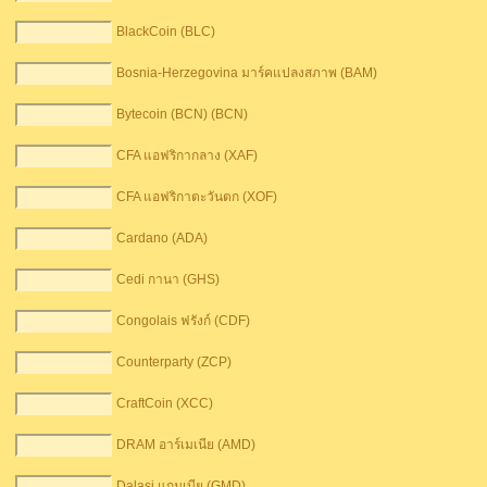
BlackCoin (BLC)
Bosnia-Herzegovina มาร์คแปลงสภาพ (BAM)
Bytecoin (BCN) (BCN)
CFA แอฟริกากลาง (XAF)
CFA แอฟริกาตะวันตก (XOF)
Cardano (ADA)
Cedi กานา (GHS)
Congolais ฟรังก์ (CDF)
Counterparty (ZCP)
CraftCoin (XCC)
DRAM อาร์เมเนีย (AMD)
Dalasi แกมเบีย (GMD)