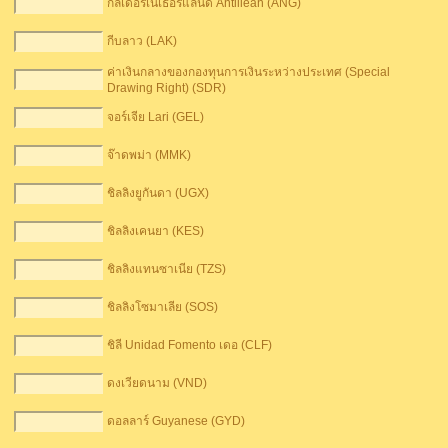
กิลเดอร์เนเธอร์แลนด์ Antillean (ANG)
กีบลาว (LAK)
ค่าเงินกลางของกองทุนการเงินระหว่างประเทศ (Special
Drawing Right) (SDR)
จอร์เจีย Lari (GEL)
จ๊าดพม่า (MMK)
ชิลลิงยูกันดา (UGX)
ชิลลิงเคนยา (KES)
ชิลลิงแทนซาเนีย (TZS)
ชิลลิงโซมาเลีย (SOS)
ชิลี Unidad Fomento เดอ (CLF)
ดงเวียดนาม (VND)
ดอลลาร์ G​​uyanese (GYD)