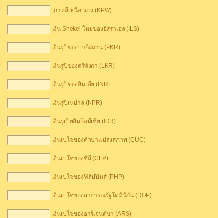
เกาหลีเหนือ วอน (KPW)
เงิน Shekel ใหม่ของอิสราเอล (ILS)
เงินรูปีของปากีสถาน (PKR)
เงินรูปีของศรีลังกา (LKR)
เงินรูปีของอินเดีย (INR)
เงินรูปีเนปาล (NPR)
เงินรูเปียอินโดนีเซีย (IDR)
เงินเปโซของคิวบาแปลงสภาพ (CUC)
เงินเปโซของชิลี (CLP)
เงินเปโซของฟิลิปปินส์ (PHP)
เงินเปโซของสาธารณรัฐโดมินิกัน (DOP)
เงินเปโซของอาร์เจนตินา (ARS)