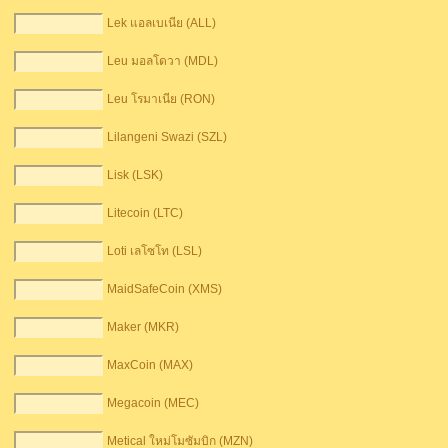
Lek แอลเบเนีย (ALL)
Leu มอลโดวา (MDL)
Leu โรมาเนีย (RON)
Lilangeni Swazi (SZL)
Lisk (LSK)
Litecoin (LTC)
Loti เลโซโท (LSL)
MaidSafeCoin (XMS)
Maker (MKR)
MaxCoin (MAX)
Megacoin (MEC)
Metical ใหม่โมซัมบิก (MZN)