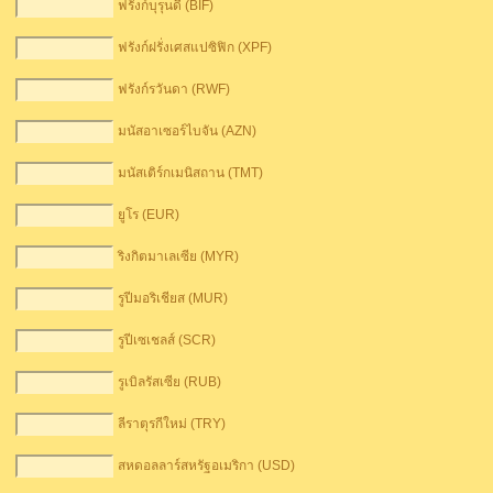
ฟรังก์บุรุนดี (BIF)
ฟรังก์ฝรั่งเศสแปซิฟิก (XPF)
ฟรังก์รวันดา (RWF)
มนัสอาเซอร์ไบจัน (AZN)
มนัสเติร์กเมนิสถาน (TMT)
ยูโร (EUR)
ริงกิตมาเลเซีย (MYR)
รูปีมอริเชียส (MUR)
รูปีเซเชลส์ (SCR)
รูเบิลรัสเซีย (RUB)
ลีราตุรกีใหม่ (TRY)
สหดอลลาร์สหรัฐอเมริกา (USD)