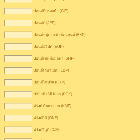
ปอนด์ยิบรอลต้า (GIP)
ปอนด์ย์ (JEP)
ปอนด์หมู่เกาะฟอล์คแลนด์ (FKP)
ปอนด์อียิปต์ (EGP)
ปอนด์เซนต์เฮเลนา (SHP)
ปอนด์เลบานอน (LBP)
ปอนด์ไซปรัส (CYP)
ปาปัวนิวกินี Kina (PGK)
ฟรังก์ Comorian (KMF)
ฟรังก์กินี (GNF)
ฟรังก์จิบูตี (DJF)