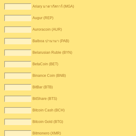
Ariary มาดากัสการ์ (MGA)
Augur (REP)
Auroracoin (AUR)
Balboa ปานามา (PAB)
Belarusian Ruble (BYN)
BetaCoin (BET)
Binance Coin (BNB)
BitBar (BTB)
BitShare (BTS)
Bitcoin Cash (BCH)
Bitcoin Gold (BTG)
Bitmonero (XMR)