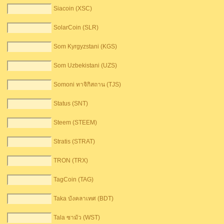
Siacoin (XSC)
SolarCoin (SLR)
Som Kyrgyzstani (KGS)
Som Uzbekistani (UZS)
Somoni ทาจิกิสถาน (TJS)
Status (SNT)
Steem (STEEM)
Stratis (STRAT)
TRON (TRX)
TagCoin (TAG)
Taka บังคลาเทศ (BDT)
Tala ซามัว (WST)