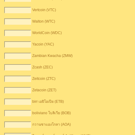
Vertcoin (VTC)
Walton (WTC)
WorldCoin (WDC)
Yacoin (YAC)
Zambian Kwacha (ZMW)
Zcash (ZEC)
Zeitcoin (ZTC)
Zetacoin (ZET)
birr เอธิโอเปีย (ETB)
boliviano โบลิเวีย (BOB)
กวานซาแองโกลา (AOA)