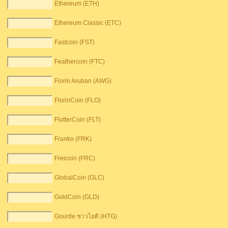
Ethereum (ETH)
Ethereum Classic (ETC)
Fastcoin (FST)
Feathercoin (FTC)
Florin Aruban (AWG)
FlorinCoin (FLO)
FlutterCoin (FLT)
Franko (FRK)
Freicoin (FRC)
GlobalCoin (GLC)
GoldCoin (GLD)
Gourde ชาวไฮติ (HTG)