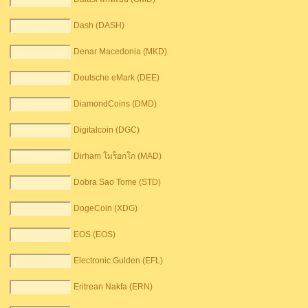
Dash (DASH)
Denar Macedonia (MKD)
Deutsche eMark (DEE)
DiamondCoins (DMD)
Digitalcoin (DGC)
Dirham โมร็อกโก (MAD)
Dobra Sao Tome (STD)
DogeCoin (XDG)
EOS (EOS)
Electronic Gulden (EFL)
Eritrean Nakfa (ERN)