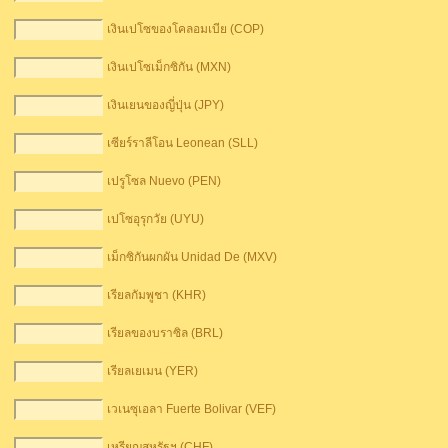
เงินเปโซของโคลอมเบีย (COP)
เงินเปโซเม็กซิกัน (MXN)
เงินเยนของญี่ปุ่น (JPY)
เซียร์ราลีโอน Leonean (SLL)
เปรูโซล Nuevo (PEN)
เปโซอุรุกวัย (UYU)
เม็กซิกันผกผัน Unidad De (MXV)
เรียลกัมพูชา (KHR)
เรียลของบราซิล (BRL)
เรียลเยเมน (YER)
เวเนซุเอลา Fuerte Bolivar (VEF)
เหรียญสหรัฐฯ (CHF)