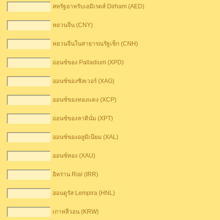
สหรัฐอาหรับเอมิเรตส์ Dirham (AED)
หยวนจีน (CNY)
หยวนจีนในสาธารณรัฐเช็ก (CNH)
ออนซ์ของ Palladium (XPD)
ออนซ์ของซิลเวอร์ (XAG)
ออนซ์ของทองแดง (XCP)
ออนซ์ของลาตินั่ม (XPT)
ออนซ์ของอลูมิเนียม (XAL)
ออนซ์ทอง (XAU)
อิหร่าน Rial (IRR)
ฮอนดูรัส Lempira (HNL)
เกาหลีวอน (KRW)