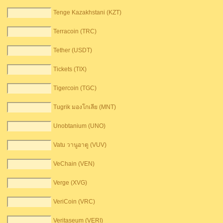
Tenge Kazakhstani (KZT)
Terracoin (TRC)
Tether (USDT)
Tickets (TIX)
Tigercoin (TGC)
Tugrik มองโกเลีย (MNT)
Unobtanium (UNO)
Vatu วานูอาตู (VUV)
VeChain (VEN)
Verge (XVG)
VeriCoin (VRC)
Veritaseum (VERI)