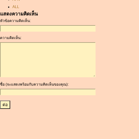
ALL
แสดงความคิดเห็น
AMD
หัวข้อความคิดเห็น:
ANC
ANG
AOA
ความคิดเห็น:
ARDR
ARG
ARS
AUD
AUR
AWG
ชื่อ (จะแสดงพร้อมกับความคิดเห็นของคุณ):
AZN
BAM
BBD
BCH
BCN
BDT
BET
BGN