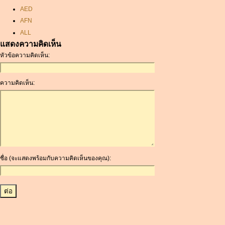
AED
AFN
ALL
แสดงความคิดเห็น
AMD
หัวข้อความคิดเห็น:
ANC
ANG
AOA
ความคิดเห็น:
ARDR
ARG
ARS
AUD
AUR
AWG
ชื่อ (จะแสดงพร้อมกับความคิดเห็นของคุณ):
AZN
BAM
BBD
BCH
BCN
BDT