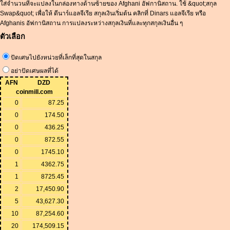
ใส่จำนวนที่จะแปลงในกล่องทางด้านซ้ายของ Afghani อัฟกานิสถาน. ใช้ &quot;สกุล
Swap&quot; เพื่อให้ ดีนาร์แอลจีเรีย สกุลเงินเริ่มต้น คลิกที่ Dinars แอลจีเรีย หรือ
Afghanis อัฟกานิสถาน การแปลงระหว่างสกุลเงินที่และทุกสกุลเงินอื่น ๆ
ตัวเลือก
ปัดเศษไปยังหน่วยที่เล็กที่สุดในสกุล
อย่าปัดเศษผลที่ได้
AFN
DZD
coinmill.com
0
87.25
0
174.50
0
436.25
0
872.55
0
1745.10
1
4362.75
1
8725.45
2
17,450.90
5
43,627.30
10
87,254.60
20
174,509.15