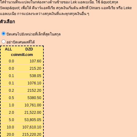
ใส่จำนวนที่จะแปลงในกล่องทางด้านซ้ายของ Lek แอลเบเนีย. ใช้ &quot;สกุล
Swap&quot; เพื่อให้ ดีนาร์แอลจีเรีย สกุลเงินเริ่มต้น คลิกที่ Dinars แอลจีเรีย หรือ Leke
แอลเบเนีย การแปลงระหว่างสกุลเงินที่และทุกสกุลเงินอื่น ๆ
ตัวเลือก
ปัดเศษไปยังหน่วยที่เล็กที่สุดในสกุล
อย่าปัดเศษผลที่ได้
ALL
DZD
coinmill.com
0.0
107.60
0.0
215.20
0.1
538.05
0.1
1076.10
0.2
2152.20
0.5
5380.50
1.0
10,761.00
2.0
21,522.00
5.0
53,805.05
10.0
107,610.10
20.0
215,220.20