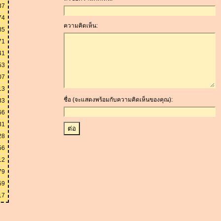
37
74
ความคิดเห็น:
85
71
41
53
07
13
ชื่อ (จะแสดงพร้อมกับความคิดเห็นของคุณ):
33
66
31
28
56
12
79
59
17