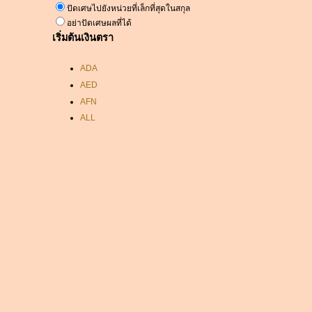
ปัดเศษไปยังหน่วยที่เล็กที่สุดในสกุล
อย่าปัดเศษผลที่ได้
เริ่มต้นเงินตรา
ADA
AED
AFN
ALL
AMD
ANC
ANG
AOA
ARDR
ARG
ARS
AUD
AUR
AWG
AZN