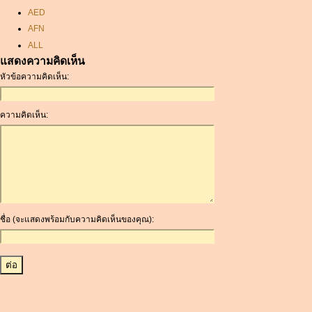
AED
AFN
ALL
แสดงความคิดเห็น
AMD
หัวข้อความคิดเห็น:
ANC
ANG
AOA
ความคิดเห็น:
ARDR
ARG
ARS
AUD
AUR
AWG
ชื่อ (จะแสดงพร้อมกับความคิดเห็นของคุณ):
AZN
BAM
BBD
BCH
BCN
BDT