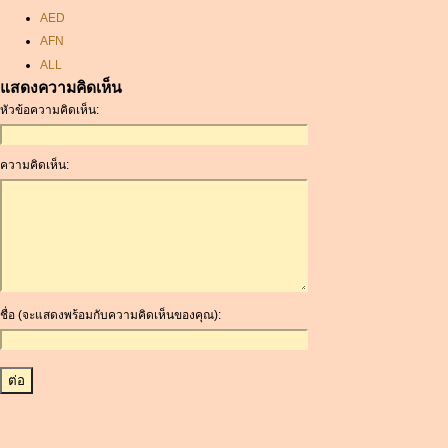
AED
AFN
ALL
แสดงความคิดเห็น
AMD
หัวข้อความคิดเห็น:
ANC
ANG
AOA
ความคิดเห็น:
ARDR
ARG
ARS
AUD
AUR
AWG
ชื่อ (จะแสดงพร้อมกับความคิดเห็นของคุณ):
AZN
BAM
BBD
BCH
BCN
BDT