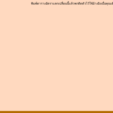
พิมพ์ตารางอัตราแลกเปลี่ยนนี้แล้วพกติดตัวไว้ใช้อ้างอิงเมื่อคุณ