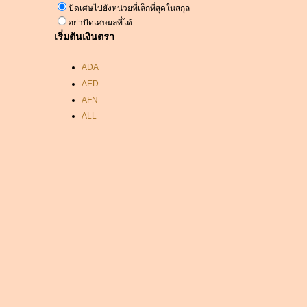
ปัดเศษไปยังหน่วยที่เล็กที่สุดในสกุล
อย่าปัดเศษผลที่ได้
เริ่มต้นเงินตรา
ADA
AED
AFN
ALL
AMD
ANC
ANG
AOA
ARDR
ARG
ARS
AUD
AUR
AWG
AZN