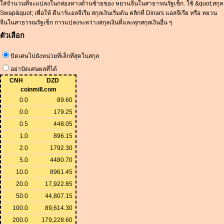
ใส่จำนวนที่จะแปลงในกล่องทางด้านซ้ายของ หยวนจีนในสาธารณรัฐเช็ก. ใช้ &quot;สกุล
Swap&quot; เพื่อให้ ดีนาร์แอลจีเรีย สกุลเงินเริ่มต้น คลิกที่ Dinars แอลจีเรีย หรือ หยวน
จีนในสาธารณรัฐเช็ก การแปลงระหว่างสกุลเงินที่และทุกสกุลเงินอื่น ๆ
ตัวเลือก
ปัดเศษไปยังหน่วยที่เล็กที่สุดในสกุล
อย่าปัดเศษผลที่ได้
CNH
DZD
coinmill.com
0.0
89.60
0.0
179.25
0.5
448.05
1.0
896.15
2.0
1792.30
5.0
4480.70
10.0
8961.45
20.0
17,922.85
50.0
44,807.15
100.0
89,614.30
200.0
179,228.60