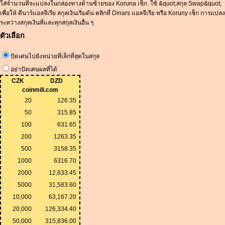
ใส่จำนวนที่จะแปลงในกล่องทางด้านซ้ายของ Koruna เช็ก. ใช้ &quot;สกุล Swap&quot;
เพื่อให้ ดีนาร์แอลจีเรีย สกุลเงินเริ่มต้น คลิกที่ Dinars แอลจีเรีย หรือ Koruny เช็ก การแปลง
ระหว่างสกุลเงินที่และทุกสกุลเงินอื่น ๆ
ตัวเลือก
ปัดเศษไปยังหน่วยที่เล็กที่สุดในสกุล
อย่าปัดเศษผลที่ได้
CZK
DZD
coinmill.com
20
126.35
50
315.85
100
631.65
200
1263.35
500
3158.35
1000
6316.70
2000
12,633.45
5000
31,583.60
10,000
63,167.20
20,000
126,334.40
50,000
315,836.00