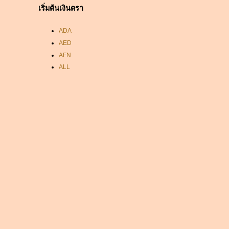
เริ่มต้นเงินตรา
ADA
AED
AFN
ALL
AMD
ANC
ANG
AOA
ARDR
ARG
ARS
AUD
AUR
AWG
AZN
BAM
BBD