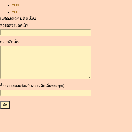
AFN
ALL
แสดงความคิดเห็น
AMD
หัวข้อความคิดเห็น:
ANC
ANG
AOA
ความคิดเห็น:
ARDR
ARG
ARS
AUD
AUR
AWG
ชื่อ (จะแสดงพร้อมกับความคิดเห็นของคุณ):
AZN
BAM
BBD
BCH
BCN
BDT
BET