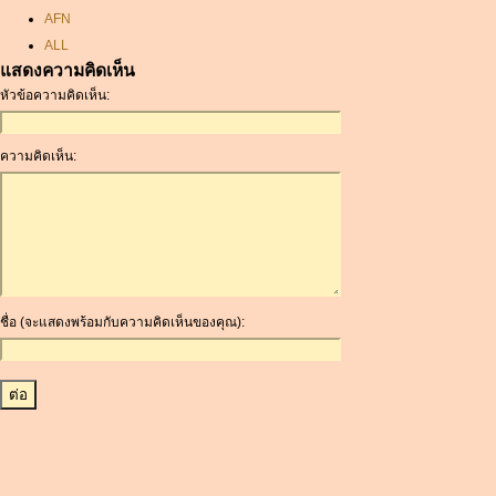
AFN
ALL
แสดงความคิดเห็น
AMD
หัวข้อความคิดเห็น:
ANC
ANG
AOA
ความคิดเห็น:
ARDR
ARG
ARS
AUD
AUR
AWG
ชื่อ (จะแสดงพร้อมกับความคิดเห็นของคุณ):
AZN
BAM
BBD
BCH
BCN
BDT
BET