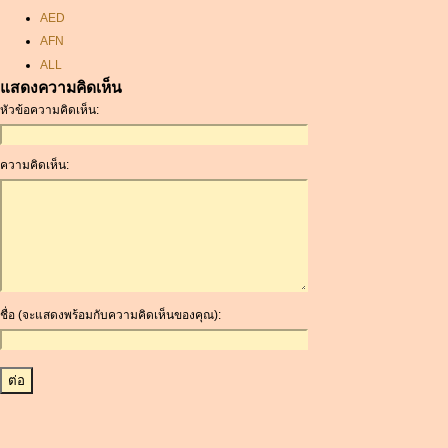
AED
AFN
ALL
แสดงความคิดเห็น
AMD
หัวข้อความคิดเห็น:
ANC
ANG
AOA
ความคิดเห็น:
ARDR
ARG
ARS
AUD
AUR
AWG
ชื่อ (จะแสดงพร้อมกับความคิดเห็นของคุณ):
AZN
BAM
BBD
BCH
BCN
BDT