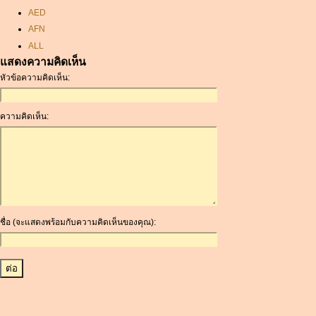
AED
AFN
ALL
แสดงความคิดเห็น
AMD
หัวข้อความคิดเห็น:
ANC
ANG
AOA
ความคิดเห็น:
ARDR
ARG
ARS
AUD
AUR
AWG
ชื่อ (จะแสดงพร้อมกับความคิดเห็นของคุณ):
AZN
BAM
BBD
BCH
BCN
BDT