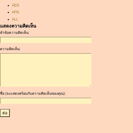
AED
AFN
ALL
แสดงความคิดเห็น
AMD
หัวข้อความคิดเห็น:
ANC
ANG
AOA
ความคิดเห็น:
ARDR
ARG
ARS
AUD
AUR
AWG
ชื่อ (จะแสดงพร้อมกับความคิดเห็นของคุณ):
AZN
BAM
BBD
BCH
BCN
BDT