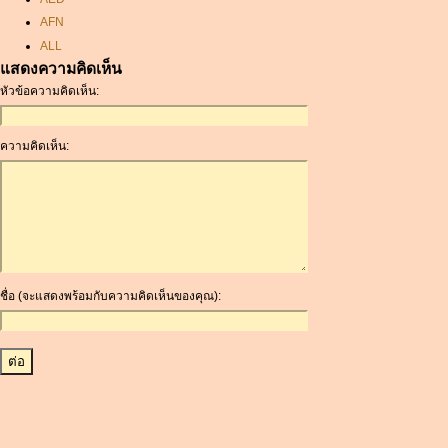
AFN
ALL
แสดงความคิดเห็น
AMD
หัวข้อความคิดเห็น:
ANC
ANG
AOA
ความคิดเห็น:
ARDR
ARG
ARS
AUD
AUR
AWG
ชื่อ (จะแสดงพร้อมกับความคิดเห็นของคุณ):
AZN
BAM
BBD
BCH
BCN
BDT
BET