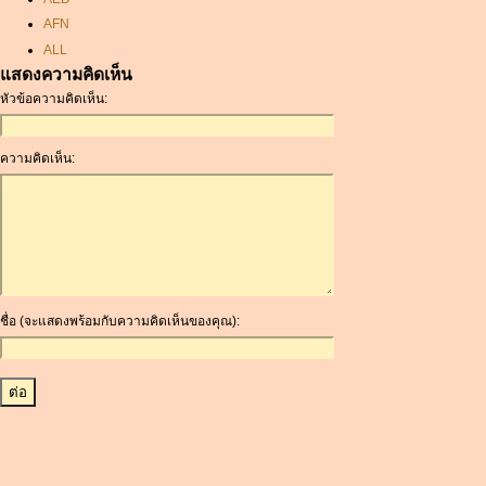
AFN
ALL
แสดงความคิดเห็น
AMD
หัวข้อความคิดเห็น:
ANC
ANG
AOA
ความคิดเห็น:
ARDR
ARG
ARS
AUD
AUR
AWG
ชื่อ (จะแสดงพร้อมกับความคิดเห็นของคุณ):
AZN
BAM
BBD
BCH
BCN
BDT
BET