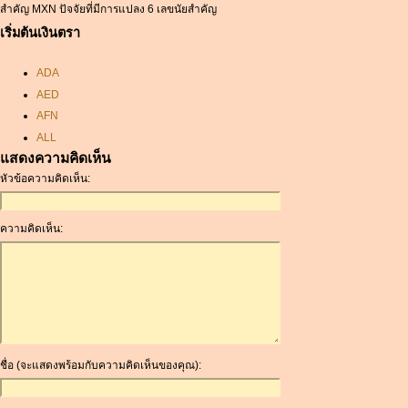
สำคัญ MXN ปัจจัยที่มีการแปลง 6 เลขนัยสำคัญ
เริ่มต้นเงินตรา
ADA
AED
AFN
ALL
แสดงความคิดเห็น
AMD
หัวข้อความคิดเห็น:
ANC
ANG
AOA
ความคิดเห็น:
ARDR
ARG
ARS
AUD
AUR
AWG
ชื่อ (จะแสดงพร้อมกับความคิดเห็นของคุณ):
AZN
BAM