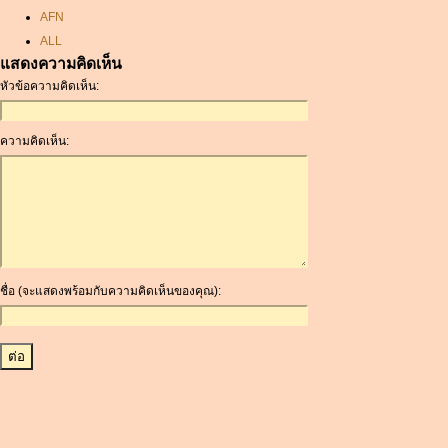
AFN
ALL
แสดงความคิดเห็น
AMD
หัวข้อความคิดเห็น:
ANC
ANG
AOA
ความคิดเห็น:
ARDR
ARG
ARS
AUD
AUR
AWG
ชื่อ (จะแสดงพร้อมกับความคิดเห็นของคุณ):
AZN
BAM
BBD
BCH
BCN
BDT
BET