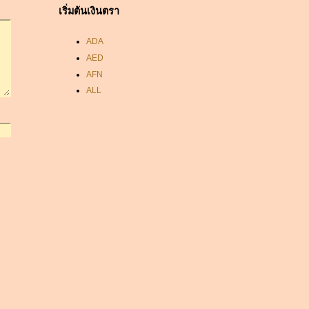
เริ่มต้นเงินตรา
ADA
AED
AFN
ALL
AMD
ANC
ANG
AOA
ARDR
ARG
ARS
AUD
AUR
AWG
AZN
BAM
BBD