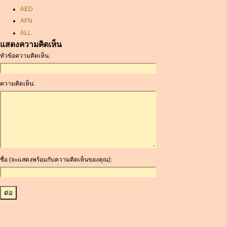
AED
AFN
ALL
แสดงความคิดเห็น
AMD
หัวข้อความคิดเห็น:
ANC
ANG
AOA
ความคิดเห็น:
ARDR
ARG
ARS
AUD
AUR
AWG
ชื่อ (จะแสดงพร้อมกับความคิดเห็นของคุณ):
AZN
BAM
BBD
BCH
BCN
BDT