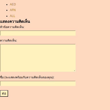
AED
AFN
ALL
แสดงความคิดเห็น
AMD
หัวข้อความคิดเห็น:
ANC
ANG
AOA
ความคิดเห็น:
ARDR
ARG
ARS
AUD
AUR
AWG
ชื่อ (จะแสดงพร้อมกับความคิดเห็นของคุณ):
AZN
BAM
BBD
BCH
BCN
BDT