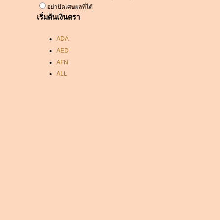
อย่าปัดเศษผลที่ได้
เริ่มต้นเงินตรา
ADA
AED
AFN
ALL
AMD
ANC
ANG
AOA
ARDR
ARG
ARS
AUD
AUR
AWG
AZN
BAM