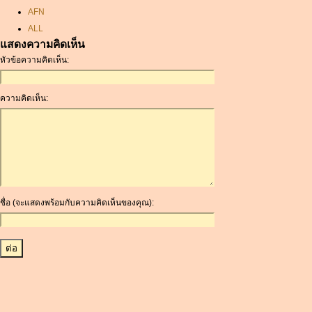
AFN
ALL
แสดงความคิดเห็น
AMD
หัวข้อความคิดเห็น:
ANC
ANG
AOA
ความคิดเห็น:
ARDR
ARG
ARS
AUD
AUR
AWG
ชื่อ (จะแสดงพร้อมกับความคิดเห็นของคุณ):
AZN
BAM
BBD
BCH
BCN
BDT
BET