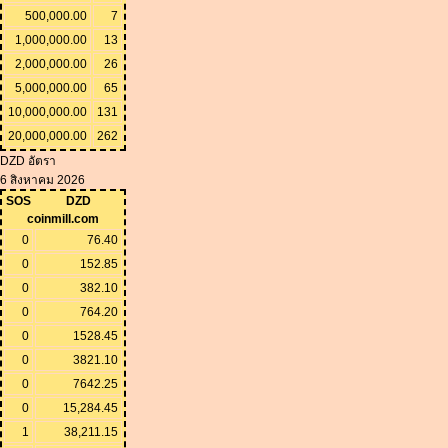
500,000.00
7
1,000,000.00
13
2,000,000.00
26
5,000,000.00
65
10,000,000.00
131
20,000,000.00
262
DZD อัตรา
6 สิงหาคม 2026
SOS
DZD
coinmill.com
0
76.40
0
152.85
0
382.10
0
764.20
0
1528.45
0
3821.10
0
7642.25
0
15,284.45
1
38,211.15