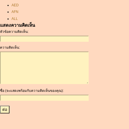
AED
AFN
ALL
แสดงความคิดเห็น
AMD
หัวข้อความคิดเห็น:
ANC
ANG
AOA
ความคิดเห็น:
ARDR
ARG
ARS
AUD
AUR
AWG
ชื่อ (จะแสดงพร้อมกับความคิดเห็นของคุณ):
AZN
BAM
BBD
BCH
BCN
BDT