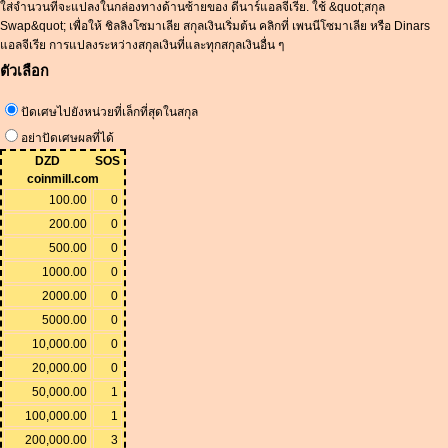
ใส่จำนวนที่จะแปลงในกล่องทางด้านซ้ายของ ดีนาร์แอลจีเรีย. ใช้ &quot;สกุล
Swap&quot; เพื่อให้ ชิลลิงโซมาเลีย สกุลเงินเริ่มต้น คลิกที่ เพนนีโซมาเลีย หรือ Dinars
แอลจีเรีย การแปลงระหว่างสกุลเงินที่และทุกสกุลเงินอื่น ๆ
ตัวเลือก
ปัดเศษไปยังหน่วยที่เล็กที่สุดในสกุล
อย่าปัดเศษผลที่ได้
DZD
SOS
coinmill.com
100.00
0
200.00
0
500.00
0
1000.00
0
2000.00
0
5000.00
0
10,000.00
0
20,000.00
0
50,000.00
1
100,000.00
1
200,000.00
3