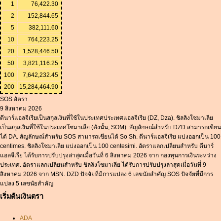
1
76,422.30
2
152,844.65
5
382,111.60
10
764,223.25
20
1,528,446.50
50
3,821,116.25
100
7,642,232.45
200
15,284,464.90
SOS อัตรา
9 สิงหาคม 2026
ดีนาร์แอลจีเรียเป็นสกุลเงินที่ใช้ในประเทศประเทศแอลจีเรีย (DZ, Dza). ชิลลิงโซมาเลีย
เป็นสกุลเงินที่ใช้ในประเทศโซมาเลีย (ดังนั้น, SOM). สัญลักษณ์สำหรับ DZD สามารถเขียน
ได้ DA. สัญลักษณ์สำหรับ SOS สามารถเขียนได้ So Sh. ดีนาร์แอลจีเรีย แบ่งออกเป็น 100
centimes. ชิลลิงโซมาเลีย แบ่งออกเป็น 100 centesimi. อัตราแลกเปลี่ยนสำหรับ ดีนาร์
แอลจีเรีย ได้รับการปรับปรุงล่าสุดเมื่อวันที่ 6 สิงหาคม 2026 จาก กองทุนการเงินระหว่าง
ประเทศ. อัตราแลกเปลี่ยนสำหรับ ชิลลิงโซมาเลีย ได้รับการปรับปรุงล่าสุดเมื่อวันที่ 9
สิงหาคม 2026 จาก MSN. DZD ปัจจัยที่มีการแปลง 6 เลขนัยสำคัญ SOS ปัจจัยที่มีการ
แปลง 5 เลขนัยสำคัญ
เริ่มต้นเงินตรา
ADA