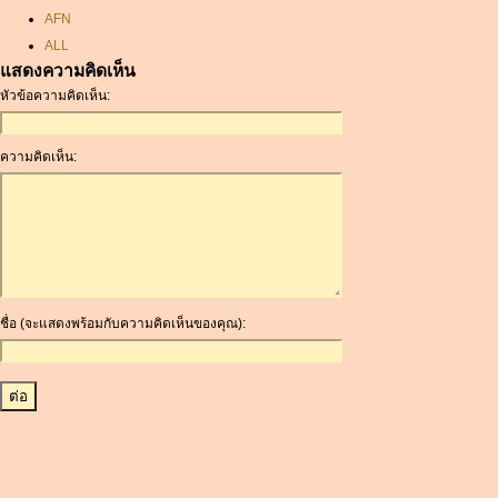
AFN
ALL
แสดงความคิดเห็น
AMD
หัวข้อความคิดเห็น:
ANC
ANG
AOA
ความคิดเห็น:
ARDR
ARG
ARS
AUD
AUR
AWG
ชื่อ (จะแสดงพร้อมกับความคิดเห็นของคุณ):
AZN
BAM
BBD
BCH
BCN
BDT
BET